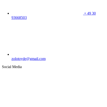
+
49 30
93668503
zolotoyde@gmail.com
Social Media