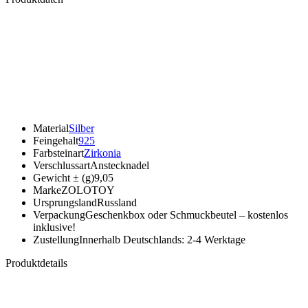
Material
Silber
Feingehalt
925
Farbsteinart
Zirkonia
Verschlussart
Anstecknadel
Gewicht ± (g)
9,05
Marke
ZOLOTOY
Ursprungsland
Russland
Verpackung
Geschenkbox oder Schmuckbeutel – kostenlos
inklusive!
Zustellung
Innerhalb Deutschlands: 2-4 Werktage
Produktdetails