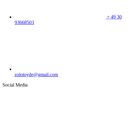
+
49 30
93668503
zolotoyde@gmail.com
Social Media