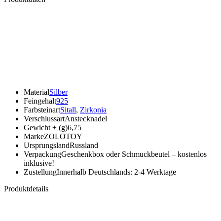
Material
Silber
Feingehalt
925
Farbsteinart
Sitall
,
Zirkonia
Verschlussart
Anstecknadel
Gewicht ± (g)
6,75
Marke
ZOLOTOY
Ursprungsland
Russland
Verpackung
Geschenkbox oder Schmuckbeutel – kostenlos
inklusive!
Zustellung
Innerhalb Deutschlands: 2-4 Werktage
Produktdetails