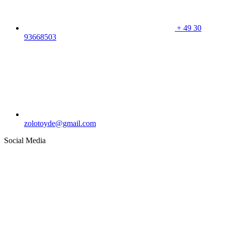
+
49 30
93668503
zolotoyde@gmail.com
Social Media