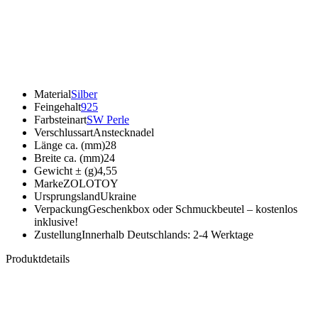
Material
Silber
Feingehalt
925
Farbsteinart
SW Perle
Verschlussart
Anstecknadel
Länge ca. (mm)
28
Breite ca. (mm)
24
Gewicht ± (g)
4,55
Marke
ZOLOTOY
Ursprungsland
Ukraine
Verpackung
Geschenkbox oder Schmuckbeutel – kostenlos
inklusive!
Zustellung
Innerhalb Deutschlands: 2-4 Werktage
Produktdetails