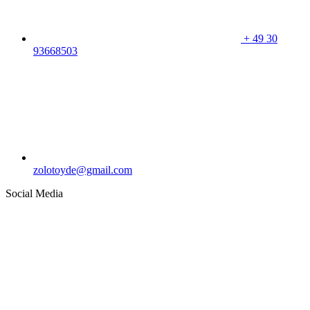
+
49 30
93668503
zolotoyde@gmail.com
Social Media