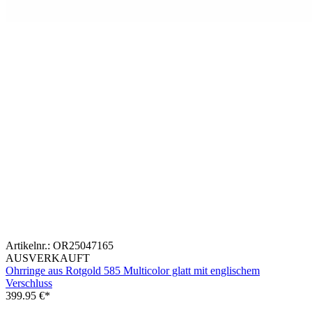
Artikelnr.:
OR25047165
AUSVERKAUFT
Ohrringe aus Rotgold 585 Multicolor glatt mit englischem
Verschluss
399.95
€*