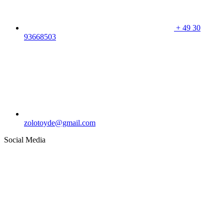
+
49 30
93668503
zolotoyde@gmail.com
Social Media