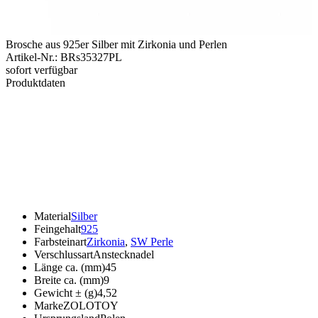
Brosche aus 925er Silber mit Zirkonia und Perlen
Artikel-Nr.
:
BRs35327PL
sofort verfügbar
Produktdaten
Material
Silber
Feingehalt
925
Farbsteinart
Zirkonia
,
SW Perle
Verschlussart
Anstecknadel
Länge ca. (mm)
45
Breite ca. (mm)
9
Gewicht ± (g)
4,52
Marke
ZOLOTOY