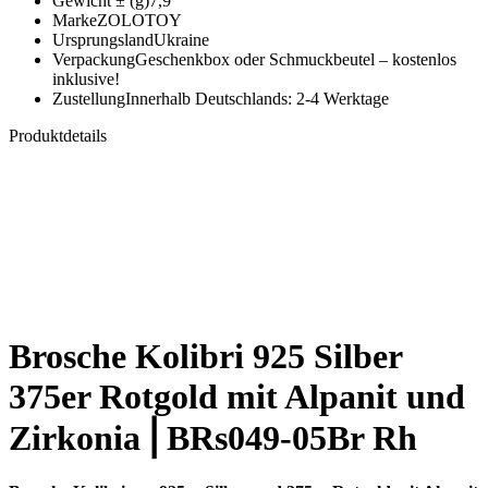
Gewicht ± (g)
7,9
Marke
ZOLOTOY
Ursprungsland
Ukraine
Verpackung
Geschenkbox oder Schmuckbeutel – kostenlos
inklusive!
Zustellung
Innerhalb Deutschlands: 2-4 Werktage
Produktdetails
Brosche Kolibri 925 Silber
375er Rotgold mit Alpanit und
Zirkonia⎪BRs049-05Br Rh