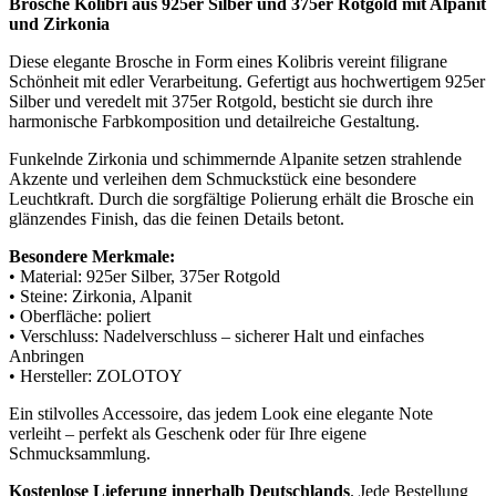
Brosche Kolibri aus 925er Silber und 375er Rotgold mit Alpanit
und Zirkonia
Diese elegante Brosche in Form eines Kolibris vereint filigrane
Schönheit mit edler Verarbeitung. Gefertigt aus hochwertigem 925er
Silber und veredelt mit 375er Rotgold, besticht sie durch ihre
harmonische Farbkomposition und detailreiche Gestaltung.
Funkelnde Zirkonia und schimmernde Alpanite setzen strahlende
Akzente und verleihen dem Schmuckstück eine besondere
Leuchtkraft. Durch die sorgfältige Polierung erhält die Brosche ein
glänzendes Finish, das die feinen Details betont.
Besondere Merkmale:
• Material: 925er Silber, 375er Rotgold
• Steine: Zirkonia, Alpanit
• Oberfläche: poliert
• Verschluss: Nadelverschluss – sicherer Halt und einfaches
Anbringen
• Hersteller: ZOLOTOY
Ein stilvolles Accessoire, das jedem Look eine elegante Note
verleiht – perfekt als Geschenk oder für Ihre eigene
Schmucksammlung.
Kostenlose Lieferung innerhalb Deutschlands
. Jede Bestellung