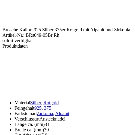
Brosche Kalibri 925 Silber 375er Rotgold mit Alpanit und Zirkonia
Artikel-Nr.
:
BRs049-05Br Rh
sofort verfügbar
Produktdaten
Material
Silber
,
Rotgold
Feingehalt
925
,
375
Farbsteinart
Zirkonia
,
Alpanit
Verschlussart
Anstecknadel
Länge ca. (mm)
31
Breite ca. (mm)
39